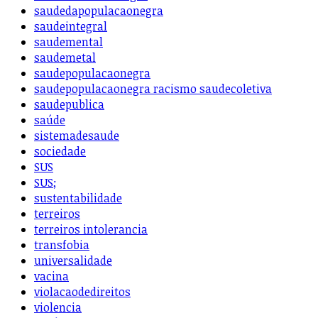
saudedapopulacaonegra
saudeintegral
saudemental
saudemetal
saudepopulacaonegra
saudepopulacaonegra racismo saudecoletiva
saudepublica
saúde
sistemadesaude
sociedade
SUS
SUS;
sustentabilidade
terreiros
terreiros intolerancia
transfobia
universalidade
vacina
violacaodedireitos
violencia