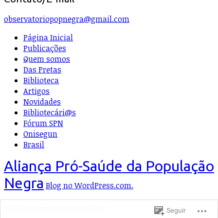
observatoriopopnegra@gmail.com
Página Inicial
Publicações
Quem somos
Das Pretas
Biblioteca
Artigos
Novidades
Bibliotecári@s
Fórum SPN
Onisegun
Brasil
Aliança Pró-Saúde da População
Negra
Blog no WordPress.com.
%d
blogueiros gostam disto:
Seguir