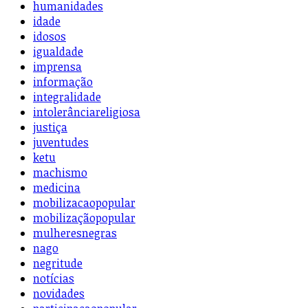
humanidades
idade
idosos
igualdade
imprensa
informação
integralidade
intolerânciareligiosa
justiça
juventudes
ketu
machismo
medicina
mobilizacaopopular
mobilizaçãopopular
mulheresnegras
nago
negritude
notícias
novidades