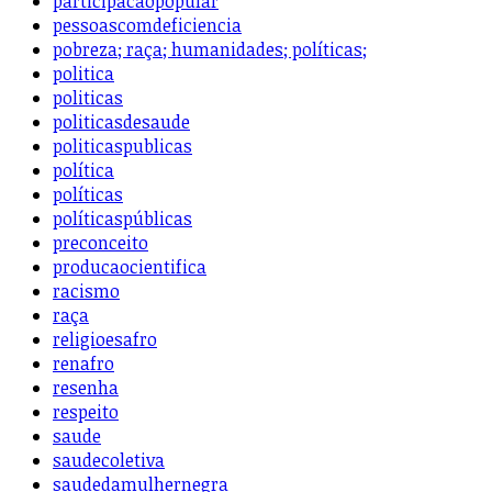
participacaopopular
pessoascomdeficiencia
pobreza; raça; humanidades; políticas;
politica
politicas
politicasdesaude
politicaspublicas
política
políticas
políticaspúblicas
preconceito
producaocientifica
racismo
raça
religioesafro
renafro
resenha
respeito
saude
saudecoletiva
saudedamulhernegra