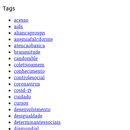
Tags
acesso
aids
aliancaprospn
anemiafalciforme
atencaobasica
branquitude
candomble
coletivoamem
conhecimento
controlesocial
coronavirus
covid-19
cuidado
cursos
desenvolvimento
desigualdade
determinantessociais
diamundial