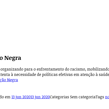
o Negra
organizando para o enfrentamento do racismo, mobilizando l
atenta à necessidade de políticas efetivas em atenção à saúd
ação Negra
ado em
13 jun 2020
13 jun 2020
Categorias
Sem categoria
Tags
no