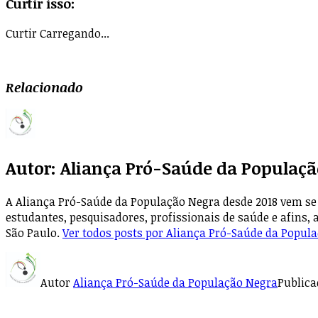
Curtir isso:
Curtir
Carregando...
Relacionado
Autor:
Aliança Pró-Saúde da Populaçã
A Aliança Pró-Saúde da População Negra desde 2018 vem se 
estudantes, pesquisadores, profissionais de saúde e afins, 
São Paulo.
Ver todos posts por Aliança Pró-Saúde da Popul
Autor
Aliança Pró-Saúde da População Negra
Public