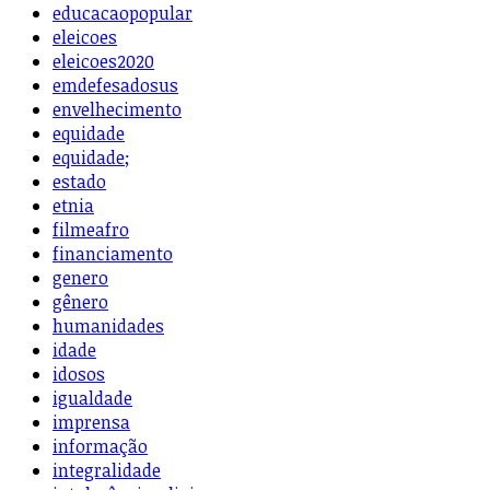
educacaopopular
eleicoes
eleicoes2020
emdefesadosus
envelhecimento
equidade
equidade;
estado
etnia
filmeafro
financiamento
genero
gênero
humanidades
idade
idosos
igualdade
imprensa
informação
integralidade