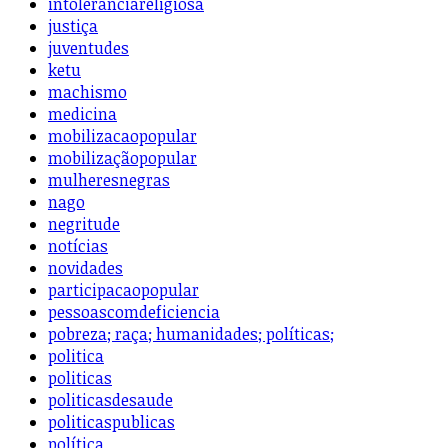
intolerânciareligiosa
justiça
juventudes
ketu
machismo
medicina
mobilizacaopopular
mobilizaçãopopular
mulheresnegras
nago
negritude
notícias
novidades
participacaopopular
pessoascomdeficiencia
pobreza; raça; humanidades; políticas;
politica
politicas
politicasdesaude
politicaspublicas
política