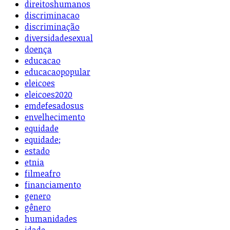
direitoshumanos
discriminacao
discriminação
diversidadesexual
doença
educacao
educacaopopular
eleicoes
eleicoes2020
emdefesadosus
envelhecimento
equidade
equidade;
estado
etnia
filmeafro
financiamento
genero
gênero
humanidades