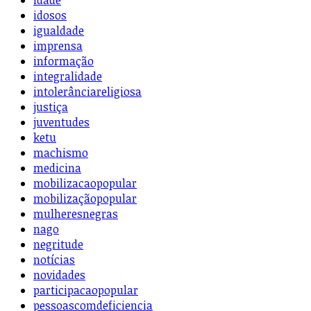
idade
idosos
igualdade
imprensa
informação
integralidade
intolerânciareligiosa
justiça
juventudes
ketu
machismo
medicina
mobilizacaopopular
mobilizaçãopopular
mulheresnegras
nago
negritude
notícias
novidades
participacaopopular
pessoascomdeficiencia