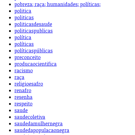
pobreza; raça; humanidades; políticas;
politica
politicas
politicasdesaude
politicaspublicas
política
políticas
políticaspúblicas
preconceito
producaocientifica
racismo
raça
religioesafro
renafro
resenha
respeito
saude
saudecoletiva
saudedamulhernegra
saudedapopulacaonegra